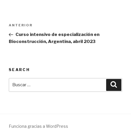
Navegación
Entrada
ANTERIOR
de
anterior:
Curso intensivo de especialización en
entradas
Bioconstrucción, Argentina, abril 2023
SEARCH
Buscar
Busca
por:
Funciona gracias a WordPress